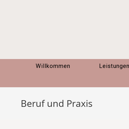
Zum
Inhalt
springen
Willkommen
Leistunge
Beruf und Praxis