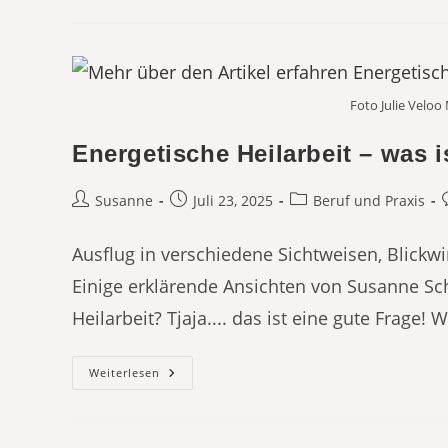
–
Genauer
Betrachtet
Foto Julie Velo
Energetische Heilarbeit – was i
Beitrags-
Beitrag
Beitrags-
B
Susanne
Juli 23, 2025
Beruf und Praxis
Autor:
veröffentlicht:
Kategorie:
Ausflug in verschiedene Sichtweisen, Blickwi
Einige erklärende Ansichten von Susanne S
Heilarbeit? Tjaja.... das ist eine gute Frage!
Energetische
Weiterlesen
Heilarbeit
–
Was
Ist
Das?