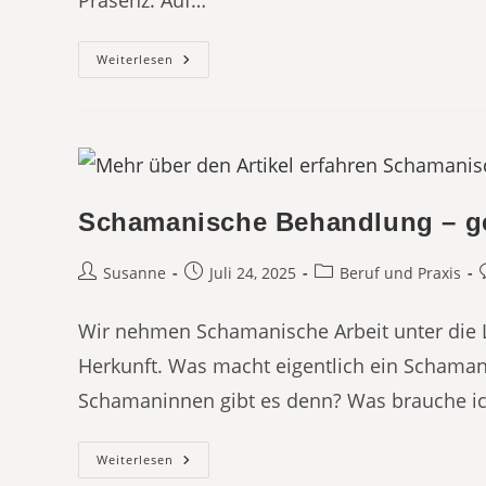
Präsenz. Auf…
Schamanische
Weiterlesen
Ausbildung
Hannover
–
Gibt
´s
Das?
Schamanische Behandlung – ge
Beitrags-
Beitrag
Beitrags-
B
Susanne
Juli 24, 2025
Beruf und Praxis
Autor:
veröffentlicht:
Kategorie:
Wir nehmen Schamanische Arbeit unter die 
Herkunft. Was macht eigentlich ein Schama
Schamaninnen gibt es denn? Was brauche i
Schamanische
Weiterlesen
Behandlung