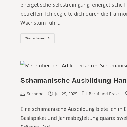
energetische Selbstreinigung, energetische
betreffen. Ich begleite dich durch die Harmo
Wachstum führt.
EIN
Weiterlesen
TRAUM
Wird
Wahr
–
Nicht
Irgendein
Retreat:
DEIN
RETREAT
Schamanische Ausbildung Hann
Beitrags-
Beitrag
Beitrags-
B
Susanne
Juli 25, 2025
Beruf und Praxis
Autor:
veröffentlicht:
Kategorie:
Eine schamanische Ausbildung biete ich in Ein
Basispaket und Jahresbegleitung quartalswei