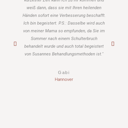
weiß dann, dass sie mit Ihren heilenden
trau
Händen sofort eine Verbesserung beschafft.
hatt
Ich bin begeistert. P.S.: Dasselbe wird auch
den G
von meiner Mama so empfunden, da Sie im
auch
Sommer nach einem Schulterbruch
groß
behandelt wurde und auch total begeistert
von Susannes Behandlungsmethoden ist."
Gabi
Hannover