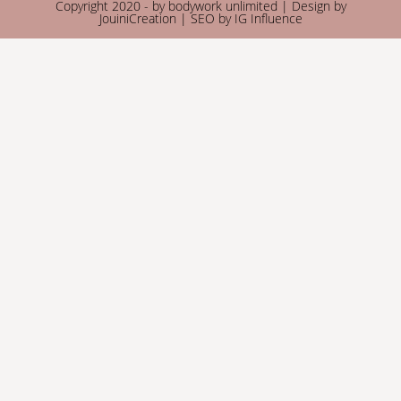
Copyright 2020 - by bodywork unlimited | Design by
JouiniCreation
| SEO by
IG Influence