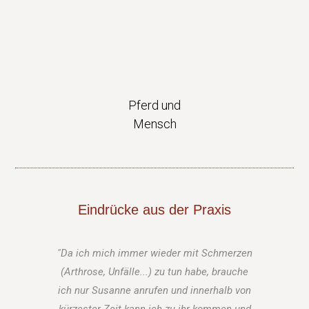
Pferd und
Mensch
Eindrücke aus der Praxis
"Da ich mich immer wieder mit Schmerzen
"Da
(Arthrose, Unfälle...) zu tun habe, brauche
auc
ich nur Susanne anrufen und innerhalb von
erhal
kürzester Zeit kann ich zu ihr kommen und
Tön